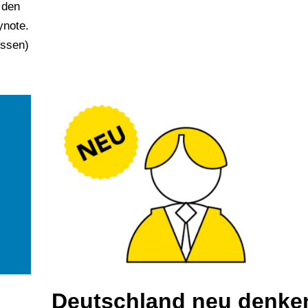
 den
ynote.
üssen)
Deutschland neu denke