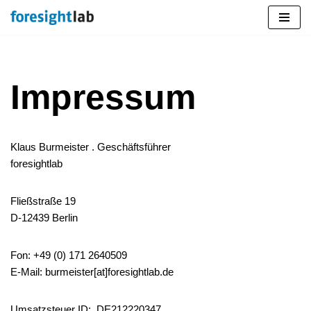
Zum
Inhalt
springen
Impressum
Klaus Burmeister . Geschäftsführer
foresightlab
Fließstraße 19
D-12439 Berlin
Fon: +49 (0) 171 2640509
E-Mail: burmeister[at]foresightlab.de
Umsatzsteuer ID:
DE212220347