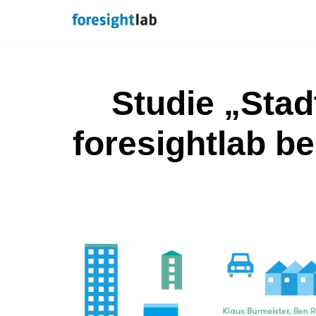
Zum
Inhalt
springen
Studie „Stad
foresightlab b