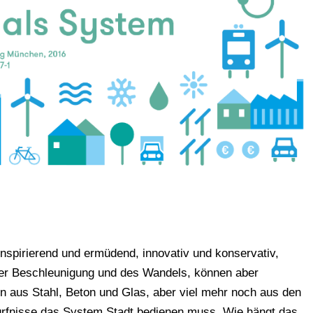
inspirierend und ermüdend, innovativ und konservativ,
e der Beschleunigung und des Wandels, können aber
en aus Stahl, Beton und Glas, aber viel mehr noch aus den
ürfnisse das System Stadt bedienen muss. Wie hängt das